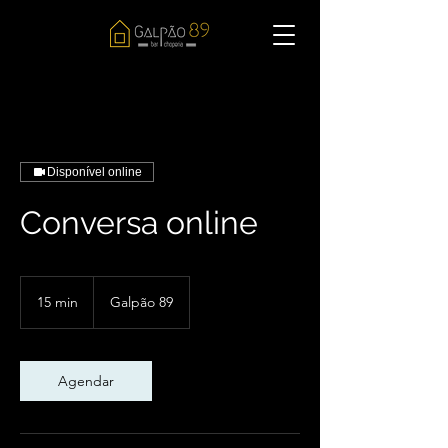
Disponível online
Conversa online
15 min
1
Galpão 89
5
m
i
n
Agendar